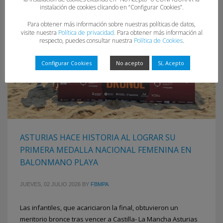
instalación de cookies clicando en “Configurar Cookies”.
Para obtener más información sobre nuestras políticas de datos,
visite nuestra
Política de privacidad
. Para obtener más información al
respecto, puedes consultar nuestra
Política de Cookies
.
Configurar Cookies
No acepto
Sí, Acepto
ASTURIAS HACE HISTORIA AL LOGRAR SU
PRIMERA MEDALLA NACIONAL FEMENINA EN
BALONMANO PLAYA
JUEVES, 02 JULIO 2026
BY
FBMPA
Las infantiles, que acariciaron la final, obtuvieron un
meritorio bronce tras vencer a Castilla- La Mancha Asturias