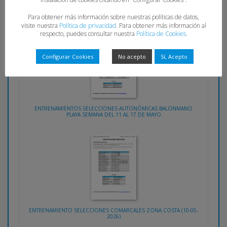
ENTRENAMIENTO SELECCIONES COMARCALES (17-05-2026)
Para obtener más información sobre nuestras políticas de datos,
visite nuestra
Política de privacidad
. Para obtener más información al
respecto, puedes consultar nuestra
Política de Cookies
.
Configurar Cookies
No acepto
Sí, Acepto
ENTRENAMIENTOS SELECCIONES AUTONÓMICAS BALONMANO
PLAYA SEMANA DEL 11 AL 17 DE MAYO
ENTRENAMIENTO SELECCIONES COMARCALES ZONA COSTA (10-05-
2026)