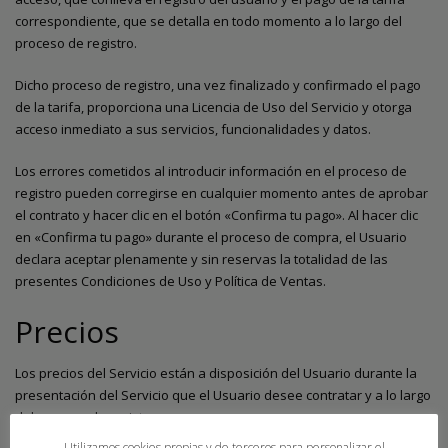
correspondiente, que se detalla en todo momento a lo largo del
proceso de registro.
Dicho proceso de registro, una vez finalizado y confirmado el pago
de la tarifa, proporciona una Licencia de Uso del Servicio y otorga
acceso inmediato a sus servicios, funcionalidades y datos.
Los errores cometidos al introducir información en el proceso de
registro pueden corregirse en cualquier momento antes de aprobar
el contrato y hacer clic en el botón «Confirma tu pago». Al hacer clic
en «Confirma tu pago» durante el proceso de compra, el Usuario
declara aceptar plenamente y sin reservas la totalidad de las
presentes Condiciones de Uso y Política de Ventas.
Precios
Los precios del Servicio están a disposición del Usuario durante la
presentación del Servicio que el Usuario desee contratar y a lo largo
del proceso de registro.
Utilizamos cookies propias y de terceros para personalizar el