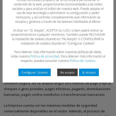
Los precios están expresados en euros (impuestos incluidos).
contenido de la web, proporcionarles funcionalidades a las redes
sociales y para analizar el tráfico de nuestra web. Puede aceptar el
uso de esta tecnología o administrar su configuración y poder
La activación de los servicios para el Usuario se produce de manera
rechazarla, y así controlar completamente qué información se
casi instantánea a partir de la validación de la transacción mediante
recopila y gestiona a través de los botones habilitados al efecto.
los métodos de pago habilitados, en la medida que no dependa de
Al clicar en "Sí, Acepto", ACEPTA SU USO, si bien podrá retirar su
terceros.
consentimiento en cualquier momento. También puede RECHAZAR
la instalación de cookies clicando en “No Acepto" o CONFIGURAR la
Métodos de pago
instalación de cookies clicando en “Configurar Cookies”.
Para obtener más información sobre nuestras políticas de datos,
La tramitación del Servicio se debe realizar a través del TPV virtual
visite nuestra
Política de privacidad
. Para obtener más información al
habilitado al efecto en la propia aplicación, que permite pagar con
respecto, puedes consultar nuestra
Política de Cookies
.
tarjetas MasterCard y VISA. Para ello, el usuario deberá introducir
los datos de su tarjeta durante la confirmación de la compra, si bien
Configurar Cookies
No acepto
Sí, Acepto
éstos estarán protegidos en todo momento a través de una
conexión segura. No se acepta ningún otro método de pago (PayPal,
cheques o giros postales, pagos efectivos, pagarés, domiciliaciones
bancarias, pagos contra reembolso o transferencias bancarias).
La Empresa cuenta con las máximas medidas de seguridad
comercialmente disponibles en el sector. Además, el proceso de