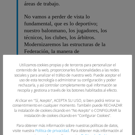
áreas de trabajo.
No vamos a perder de vista lo
fundamental, que es lo deportivo;
nuestro balonmano, los jugadores, los
técnicos, los clubes, los árbitros.
Modernizaremos las estructuras de la
Federación, la manera de
comunicarnos, adaptada a los tiempos.
No podemos olvidar que la promoción
Utilizamos cookies propias y de terceros para personalizar el
contenido de la web, proporcionarles funcionalidades a las redes
es una de las misiones fundamentales
sociales y para analizar el tráfico de nuestra web. Puede aceptar el
de una federación y para eso debemos
uso de esta tecnología o administrar su configuración y poder
rechazarla, y así controlar completamente qué información se
dominar los lenguajes actuales
.
recopila y gestiona a través de los botones habilitados al efecto.
La gestión va a ser transparente, para
Al clicar en "Sí, Acepto", ACEPTA SU USO, si bien podrá retirar su
ello vamos a incluir, en la nueva página
consentimiento en cualquier momento. También puede RECHAZAR
la instalación de cookies clicando en “No Acepto" o CONFIGURAR la
web, un portal de transparencia donde
instalación de cookies clicando en “Configurar Cookies”.
podáis consultar todos aquellos aspectos
Para obtener más información sobre nuestras políticas de datos,
de nuestro trabajo y de la Federación
visite nuestra
Política de privacidad
. Para obtener más información al
que sean relevantes. Tenemos que ser