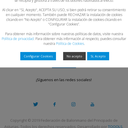
se recopila y gestiona a través de los botones habilitados al efecto.
Al clicar en "Sí, Acepto", ACEPTA SU USO, si bien podrá retirar su consentimiento
en cualquier momento. También puede RECHAZAR la instalación de cookies
clicando en “No Acepto" o CONFIGURAR la instalación de cookies clicando en
“Configurar Cookies”.
Para obtener más información sobre nuestras políticas de datos, visite nuestra
Política de privacidad
. Para obtener más información al respecto, puedes consultar
nuestra
Política de Cookies
.
Configurar Cookies
No acepto
Sí, Acepto
¡Síguenos en las redes sociales!
Copyright © 2019 Federación de Balonmano del Principado de
Asturias. Todos los derechos reservados. Desarrollado por
TOOOLS
.