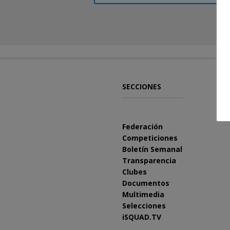
SECCIONES
Federación
Competiciones
Boletín Semanal
Transparencia
Clubes
Documentos
Multimedia
Selecciones
iSQUAD.TV