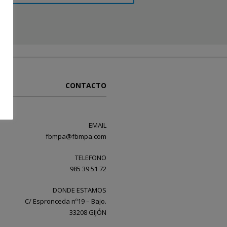
CONTACTO
EMAIL
fbmpa@fbmpa.com
TELEFONO
985 39 51 72
DONDE ESTAMOS
C/ Espronceda nº19 – Bajo.
33208 GIJÓN