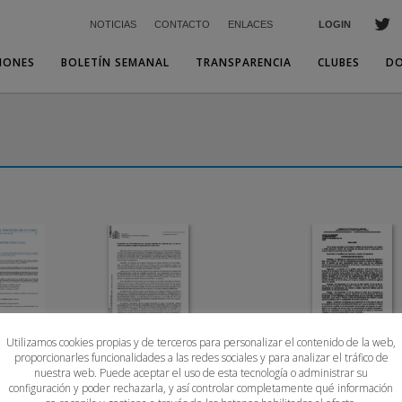
NOTICIAS
CONTACTO
ENLACES
LOGIN
IONES
BOLETÍN SEMANAL
TRANSPARENCIA
CLUBES
D
Utilizamos cookies propias y de terceros para personalizar el contenido de la web,
proporcionarles funcionalidades a las redes sociales y para analizar el tráfico de
PA 78
Convocatoria Ayudas a mujeres deportistas 2025
Subvenciones a Clubs del Principado
nuestra web. Puede aceptar el uso de esta tecnología o administrar su
configuración y poder rechazarla, y así controlar completamente qué información