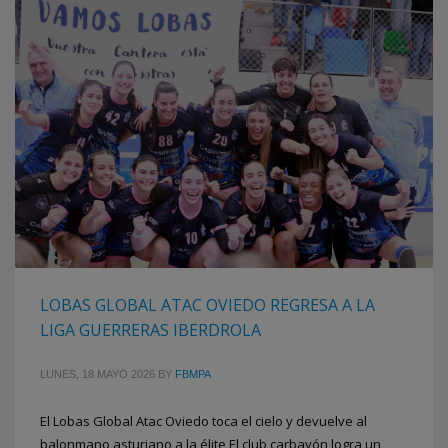
LOBAS GLOBAL ATAC OVIEDO REGRESA A LA
LIGA GUERRERAS IBERDROLA
LUNES, 18 MAYO 2026
BY
FBMPA
El Lobas Global Atac Oviedo toca el cielo y devuelve al
balonmano asturiano a la élite El club carbayón logra un