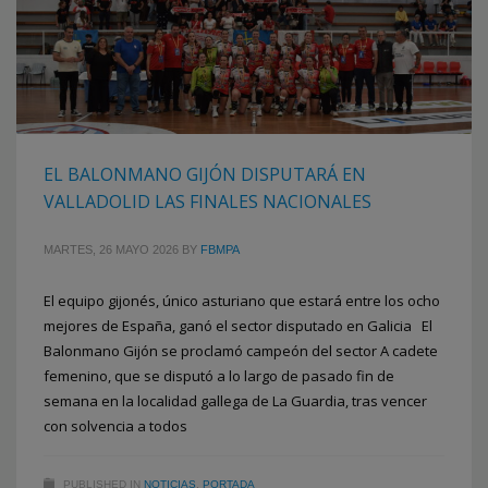
EL BALONMANO GIJÓN DISPUTARÁ EN
VALLADOLID LAS FINALES NACIONALES
MARTES, 26 MAYO 2026
BY
FBMPA
El equipo gijonés, único asturiano que estará entre los ocho
mejores de España, ganó el sector disputado en Galicia El
Balonmano Gijón se proclamó campeón del sector A cadete
femenino, que se disputó a lo largo de pasado fin de
semana en la localidad gallega de La Guardia, tras vencer
con solvencia a todos
PUBLISHED IN
NOTICIAS
,
PORTADA