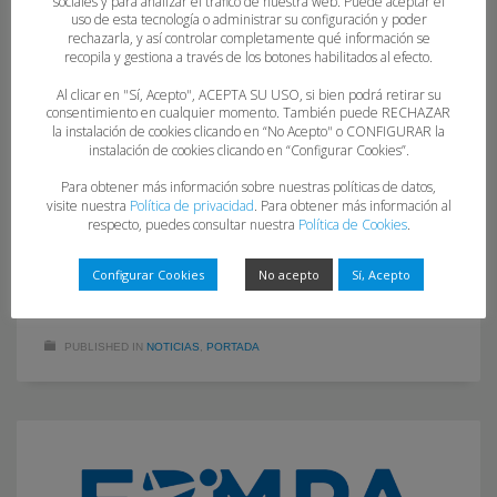
sociales y para analizar el tráfico de nuestra web. Puede aceptar el
uso de esta tecnología o administrar su configuración y poder
EL FILIAL DEL LOBAS GLOBAL ATAC OVIEDO
rechazarla, y así controlar completamente qué información se
ASCIENDE A DIVISIÓN DE HONOR PLATA
recopila y gestiona a través de los botones habilitados al efecto.
Al clicar en "Sí, Acepto", ACEPTA SU USO, si bien podrá retirar su
MARTES, 26 MAYO 2026
BY
FBMPA
consentimiento en cualquier momento. También puede RECHAZAR
la instalación de cookies clicando en “No Acepto" o CONFIGURAR la
instalación de cookies clicando en “Configurar Cookies”.
El Lobas Global Atac ha hecho historia esta temporada
2025/2026 en la que ha cumplido cuatro décadas de vida.
Para obtener más información sobre nuestras políticas de datos,
visite nuestra
Política de privacidad
. Para obtener más información al
Tras el brillante ascenso del primer equipo a la División de
respecto, puedes consultar nuestra
Política de Cookies
.
Honor Élite (Liga Iberdrola), en esta ocasión su filial ha dado
el salto a la División de Honor Plata, la tercera categoría
Configurar Cookies
No acepto
Sí, Acepto
nacional. Sin duda,
PUBLISHED IN
NOTICIAS
,
PORTADA