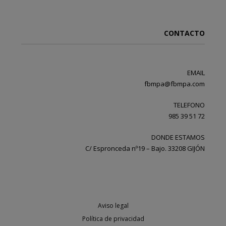
CONTACTO
EMAIL
fbmpa@fbmpa.com
TELEFONO
985 39 51 72
DONDE ESTAMOS
C/ Espronceda nº19 – Bajo. 33208 GIJÓN
Aviso legal
Política de privacidad