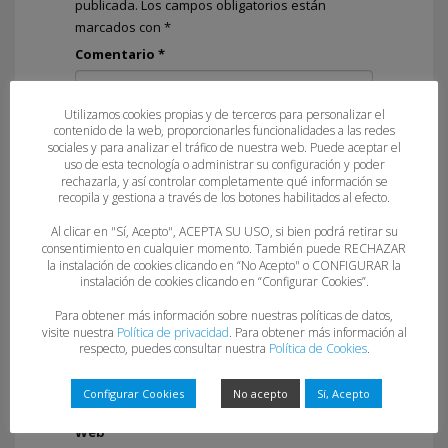
publicada.
Los campos obligatorios están
marcados con
*
Comentario
*
Utilizamos cookies propias y de terceros para personalizar el
contenido de la web, proporcionarles funcionalidades a las redes
sociales y para analizar el tráfico de nuestra web. Puede aceptar el
uso de esta tecnología o administrar su configuración y poder
rechazarla, y así controlar completamente qué información se
recopila y gestiona a través de los botones habilitados al efecto.
Al clicar en "Sí, Acepto", ACEPTA SU USO, si bien podrá retirar su
consentimiento en cualquier momento. También puede RECHAZAR
la instalación de cookies clicando en “No Acepto" o CONFIGURAR la
Nombre
*
instalación de cookies clicando en “Configurar Cookies”.
Para obtener más información sobre nuestras políticas de datos,
visite nuestra
Política de privacidad
. Para obtener más información al
respecto, puedes consultar nuestra
Política de Cookies
.
Correo electrónico
*
Configurar Cookies
No acepto
Sí, Acepto
Web