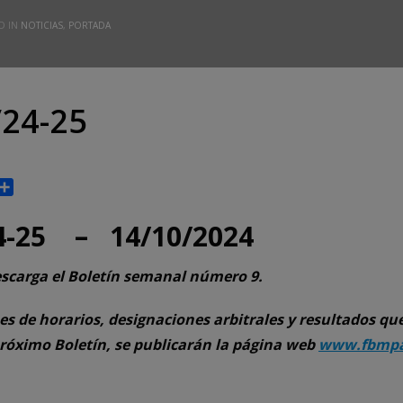
D IN
NOTICIAS
,
PORTADA
24-25
p
gram
rint
Compartir
4-25 – 14/10/2024
scarga el Boletín semanal número 9.
es de horarios, designaciones arbitrales y resultados qu
próximo Boletín, se publicarán la página web
www.fbmpa