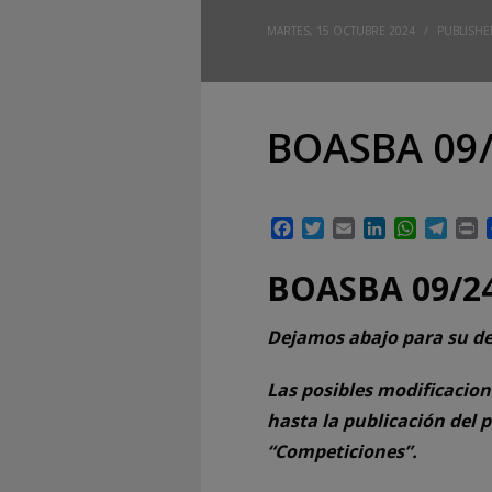
MARTES, 15 OCTUBRE 2024
/
PUBLISHE
BOASBA 09/
Facebook
Twitter
Email
LinkedIn
WhatsAp
Tele
P
BOASBA 09/2
Dejamos abajo para su de
Las posibles modificacion
hasta la publicación del 
“Competiciones”.