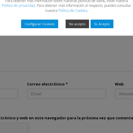
Para obtener más información sobre nuestras políticas de datos, visite nuestra
Política de privacidad
. Para obtener más información al respecto, puedes consultar
o no será publicada.
Los campos obligatorios están marcados con
*
nuestra
Política de Cookies
.
Configurar Cookies
No acepto
Sí, Acepto
Correo electrónico
*
Web
ctrónico y web en este navegador para la próxima vez que comente