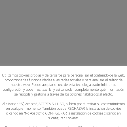
Utilizamos cookies propias y de terceros para personalizar el contenido de la web,
proporcionarles funcionalidades a las redes sociales y para analizar el tráfico de
nuestra web. Puede aceptar el uso de esta tecnología o administrar su
configuración y poder rechazarla, y así controlar completamente qué información
se recopila y gestiona a través de los botones habilitados al efecto.
Al clicar en "Sí, Acepto", ACEPTA SU USO, si bien podrá retirar su consentimiento
en cualquier momento. También puede RECHAZAR la instalación de cookies
clicando en “No Acepto" o CONFIGURAR la instalación de cookies clicando en
“Configurar Cookies”.
a