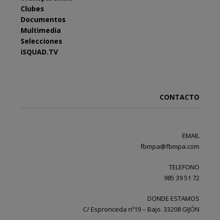
Clubes
Documentos
Multimedia
Selecciones
iSQUAD.TV
CONTACTO
EMAIL
fbmpa@fbmpa.com
TELEFONO
985 39 51 72
DONDE ESTAMOS
C/ Espronceda nº19 – Bajo. 33208 GIJÓN