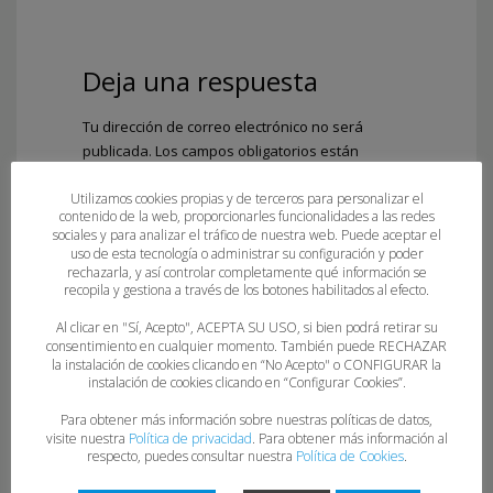
Deja una respuesta
Tu dirección de correo electrónico no será
publicada.
Los campos obligatorios están
marcados con
*
Utilizamos cookies propias y de terceros para personalizar el
Comentario
*
contenido de la web, proporcionarles funcionalidades a las redes
sociales y para analizar el tráfico de nuestra web. Puede aceptar el
uso de esta tecnología o administrar su configuración y poder
rechazarla, y así controlar completamente qué información se
recopila y gestiona a través de los botones habilitados al efecto.
Al clicar en "Sí, Acepto", ACEPTA SU USO, si bien podrá retirar su
consentimiento en cualquier momento. También puede RECHAZAR
la instalación de cookies clicando en “No Acepto" o CONFIGURAR la
instalación de cookies clicando en “Configurar Cookies”.
Para obtener más información sobre nuestras políticas de datos,
visite nuestra
Política de privacidad
. Para obtener más información al
Nombre
*
respecto, puedes consultar nuestra
Política de Cookies
.