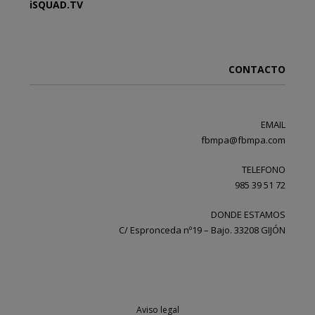
iSQUAD.TV
CONTACTO
EMAIL
fbmpa@fbmpa.com
TELEFONO
985 39 51 72
DONDE ESTAMOS
C/ Espronceda nº19 – Bajo. 33208 GIJÓN
Aviso legal