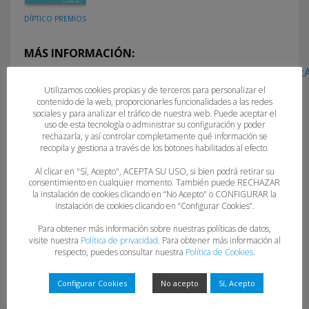
DÍPTICO PREMIOS
MÁS INFORMACIÓN:
http://medepor.uniovi.es/noticias/-/asset_publisher/dtA
premios-nacionales-de-investigacion-en-
Utilizamos cookies propias y de terceros para personalizar el
contenido de la web, proporcionarles funcionalidades a las redes
medicina-del-deporte?redirect=%2F
sociales y para analizar el tráfico de nuestra web. Puede aceptar el
uso de esta tecnología o administrar su configuración y poder
rechazarla, y así controlar completamente qué información se
recopila y gestiona a través de los botones habilitados al efecto.
Al clicar en "Sí, Acepto", ACEPTA SU USO, si bien podrá retirar su
consentimiento en cualquier momento. También puede RECHAZAR
la instalación de cookies clicando en “No Acepto" o CONFIGURAR la
instalación de cookies clicando en “Configurar Cookies”.
Para obtener más información sobre nuestras políticas de datos,
visite nuestra
Política de privacidad
. Para obtener más información al
respecto, puedes consultar nuestra
Política de Cookies
.
Configurar Cookies
No acepto
Sí, Acepto
Deja una respuesta