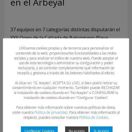
en el Arbeyal
37 equipos en 7 categorías distintas disputarán el
XXII Open de la Calzada de Balonmano Playa,
valedero para los Campeonatos de Asturias
Utilizamos cookies propias y de terceros para personalizar el
contenido de la web, proporcionarles funcionalidades a las redes
sénior, juvenil, cadete e infantil masculino y
sociales y para analizar el tráfico de nuestra web. Puede aceptar el
femenino.
uso de esta tecnología o administrar su configuración y poder
rechazarla, y así controlar completamente qué información se
recopila y gestiona a través de los botones habilitados al efecto.
Al clicar en "Sí, Acepto", ACEPTA SU USO, si bien podrá retirar su
consentimiento en cualquier momento. También puede RECHAZAR
la instalación de cookies clicando en “No Acepto" o CONFIGURAR la
instalación de cookies clicando en “Configurar Cookies”.
Para obtener más información sobre nuestras políticas de datos,
visite nuestra
Política de privacidad
. Para obtener más información al
respecto, puedes consultar nuestra
Política de Cookies
.
Configurar Cookies
No acepto
Sí, Acepto
CALENDARIO XXII OPEN DE LA CALZADA DE BALONMANO PLAYA