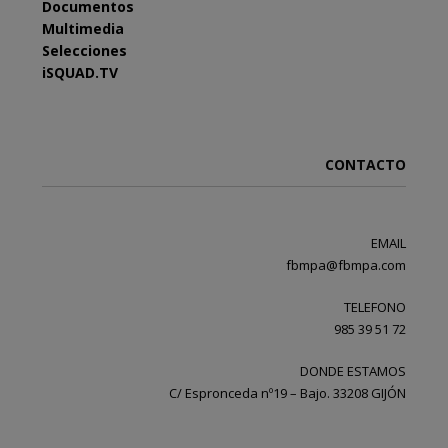
Documentos
Multimedia
Selecciones
iSQUAD.TV
CONTACTO
EMAIL
fbmpa@fbmpa.com
TELEFONO
985 39 51 72
DONDE ESTAMOS
C/ Espronceda nº19 – Bajo. 33208 GIJÓN