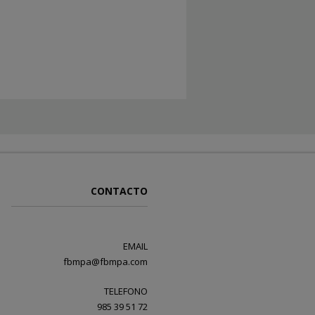
CONTACTO
EMAIL
fbmpa@fbmpa.com
TELEFONO
985 39 51 72