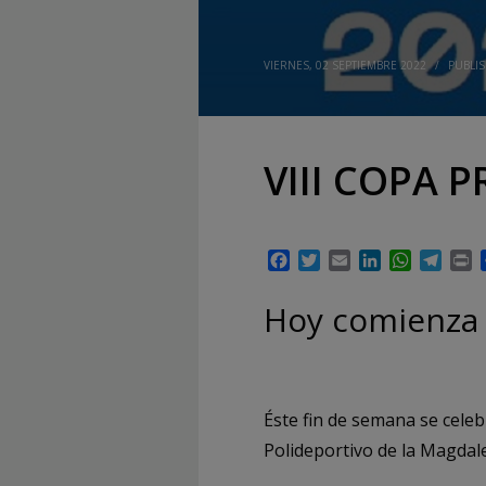
VIERNES, 02 SEPTIEMBRE 2022
/
PUBLI
VIII COPA 
Facebook
Twitter
Email
LinkedIn
WhatsAp
Tele
P
Hoy comienza 
Éste fin de semana se celeb
Polideportivo de la Magdale