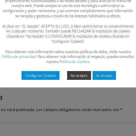
proporcionarles funcionalidades a las redes sociales y para analizar el tráfico de
nuestra web. Puede aceptar el uso de esta tecnología o administrar su
configuración y poder rechazarla, y así controlar completamente qué información
se recopila y gestiona a través de los botones habilitados al efecto.
Al clicar en "Sí, Acepto", ACEPTA SU USO, si bien podrá retirar su consentimiento
en cualquier momento. También puede RECHAZAR la instalación de cookies
clicando en “No Acepto" o CONFIGURAR la instalación de cookies clicando en
“Configurar Cookies”.
Para obtener más información sobre nuestras políticas de datos, visite nuestra
Política de privacidad
. Para obtener más información al respecto, puedes consultar
nuestra
Política de Cookies
.
Configurar Cookies
No acepto
Sí, Acepto
a
o no será publicada.
Los campos obligatorios están marcados con
*