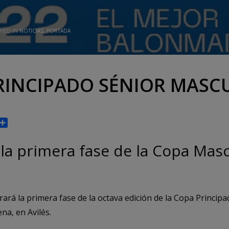
SHED IN
NOTICIAS
,
PORTADA
PRINCIPADO SÉNIOR MASC
p
gram
rint
Compartir
la primera fase de la Copa Masc
rará la primera fase de la octava edición de la Copa Principa
na, en Avilés.