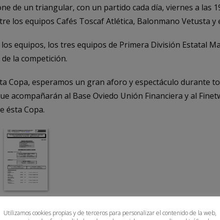
e de un triangular, con un partido cada día, viernes a las 19:
ntre los equipos Cafés Toscaf Atlética, Balonmano Vetusta y
los equipos, los tres equipos de Primera División Estatal M
 de la competición.
ta Copa, esperamos un gran aforo y espectáculo durante to
que acompañarán al Base Oviedo Unión Financiera y al Finetw
e ésta Copa.
 Principado Sen-Masc 22-23
Utilizamos cookies propias y de terceros para personalizar el contenido de la web,