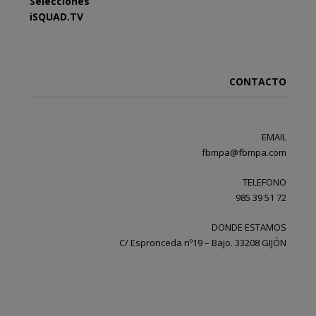
Selecciones
iSQUAD.TV
CONTACTO
EMAIL
fbmpa@fbmpa.com
TELEFONO
985 39 51 72
DONDE ESTAMOS
C/ Espronceda nº19 – Bajo. 33208 GIJÓN