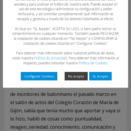
participado en un mundial.
sociales y para analizar el tráfico de nuestra web. Puede aceptar el
uso de esta tecnología o administrar su configuración y poder
Su palmarés deportivo como olímpico, jugador,
rechazarla, y así controlar completamente qué información se
recopila y gestiona a través de los botones habilitados al efecto.
técnico y director técnico es historia que
Al clicar en "Sí, Acepto", ACEPTA SU USO, si bien podrá retirar su
deberíamos conocer los amantes del deporte.
consentimiento en cualquier momento. También puede RECHAZAR
Pero sobre todo estaba ese perfil humano de
la instalación de cookies clicando en “No Acepto" o CONFIGURAR la
instalación de cookies clicando en “Configurar Cookies”.
gente dura, con personalidad, irrepetible que nos
Para obtener más información sobre nuestras políticas de datos,
dejan un legado muy difícil de llevar con la
visite nuestra
Política de privacidad
. Para obtener más información al
dignidad debida a los que aquí quedamos.
respecto, puedes consultar nuestra
Política de Cookies
.
Configurar Cookies
No acepto
Sí, Acepto
Uno de mis mayores privilegios como presidente
fue acompañarle en una charla en el ultimo curso
de monitores de balonmano el pasado marzo en
el salón de actos del Colegio Corazón de María de
Gijón, sabía que tenía mucho que aportar y vaya si
lo hizo, habló de cosas como: puntualidad,
imagen, seriedad, conocimiento, comunicación y