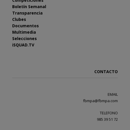
Competiciones
Boletín Semanal
Transparencia
Clubes
Documentos
Multimedia
Selecciones
iSQUAD.TV
CONTACTO
EMAIL
fbmpa@fbmpa.com
TELEFONO
985 39 51 72