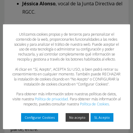
Jéssica Alonso
, vocal de la Junta Directiva del
RGCC.
Calendario de la XI Copa
Utilizamos cookies propias y de terceros para personalizar el
contenido de la web, proporcionarles funcionalidades a las redes
Principado Sénior Masculina
sociales y para analizar el tráfico de nuestra web. Puede aceptar el
uso de esta tecnología o administrar su configuración y poder
rechazarla, y así controlar completamente qué información se
Domingo 7 de septiembre – Pabellón Braulio
recopila y gestiona a través de los botones habilitados al efecto.
García (Gijón)
Al clicar en "Sí, Acepto", ACEPTA SU USO, si bien podrá retirar su
consentimiento en cualquier momento. También puede RECHAZAR
la instalación de cookies clicando en “No Acepto" o CONFIGURAR la
10:00 h
– Partido por el 4.º y 5.º puesto:
Auto-
instalación de cookies clicando en “Configurar Cookies”.
Center Principado vs Real Grupo Cultura
Para obtener más información sobre nuestras políticas de datos,
Covadonga
visite nuestra
Política de privacidad
. Para obtener más información al
respecto, puedes consultar nuestra
Política de Cookies
.
A continuación, se disputará el
triangular por el
Configurar Cookies
No acepto
Sí, Acepto
título
, con partidos de media hora a una sola
parte, entre: