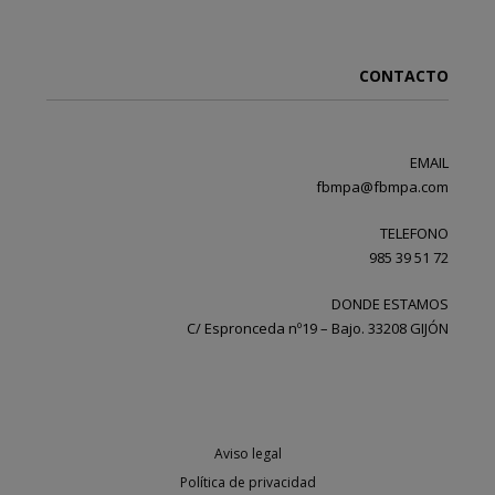
CONTACTO
EMAIL
fbmpa@fbmpa.com
TELEFONO
985 39 51 72
DONDE ESTAMOS
C/ Espronceda nº19 – Bajo. 33208 GIJÓN
Aviso legal
Política de privacidad