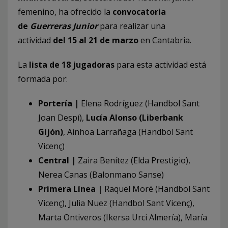
femenino, ha ofrecido la
convocatoria
de
Guerreras Junior
para realizar una
actividad
del 15 al 21 de marzo
en Cantabria.
La
lista de 18 jugadoras
para esta actividad está
formada por:
Portería |
Elena Rodríguez (Handbol Sant
Joan Despí),
Lucía Alonso (Liberbank
Gijón)
, Ainhoa Larrañaga (Handbol Sant
Vicenç)
Central |
Zaira Benítez (Elda Prestigio),
Nerea Canas (Balonmano Sanse)
Primera Línea |
Raquel Moré (Handbol Sant
Vicenç), Julia Nuez (Handbol Sant Vicenç),
Marta Ontiveros (Ikersa Urci Almería), María