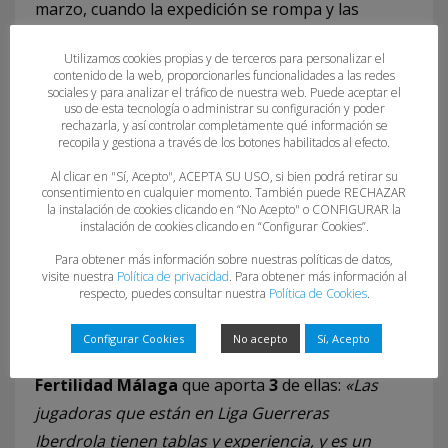
marzo, cuando la expedición se rompa y las
internacionales regresen a sus lugares de origen.
Utilizamos cookies propias y de terceros para personalizar el
contenido de la web, proporcionarles funcionalidades a las redes
El seleccionador nacional
Imanol Álvarez
ha
sociales y para analizar el tráfico de nuestra web. Puede aceptar el
uso de esta tecnología o administrar su configuración y poder
reconocido que, debido a la COVID-
rechazarla, y así controlar completamente qué información se
19,
«empezamos tarde con esta generación por
recopila y gestiona a través de los botones habilitados al efecto.
las circunstancias, así que
esta actividad
Al clicar en "Sí, Acepto", ACEPTA SU USO, si bien podrá retirar su
consentimiento en cualquier momento. También puede RECHAZAR
supondrá una primera toma de contacto
para
la instalación de cookies clicando en “No Acepto" o CONFIGURAR la
ver a jugadoras que ya han estado en categoría
instalación de cookies clicando en “Configurar Cookies”.
juvenil asiduamente, y a otras que creemos
Para obtener más información sobre nuestras políticas de datos,
visite nuestra
Política de privacidad
. Para obtener más información al
interesante ver en acción».
respecto, puedes consultar nuestra
Política de Cookies
.
Sobre las 6 jugadoras que participan en Liga
Configurar Cookies
No acepto
Sí, Acepto
Guerreras Iberdrola, destacando el
Rincón
Fertilidad Málaga
que aporta
3
de ellas:
«Las
jugadoras que están en Liga Guerreras
Iberdrola tienen tablas y experiencia, y es un