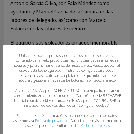
Antonio García Oliva, con Falo Méndez como
ayudante y Manuel García de la Cámara en las
labores de delegado, así como con Marcelo
Palacios en las labores de médico.
El equipo y sus goleadores en aquel memorable
encuentro en Gavá fueron: Juan de Dios y José
Utilizamos cookies propias y de terceros para personalizar el
Antonio (porteros), Armesto, Paraja, Herrero (1 de
contenido de la web, proporcionarles funcionalidades a las redes
sociales y para analizar el tráfico de nuestra web. Puede aceptar el
penalti), Mariano (1), Meana (1), Isaías (2), Miguel
uso de esta tecnología o administrar su configuración y poder
rechazarla, y así controlar completamente qué información se
(2), Viña (2), Alfonso (3) y Vicente (8 dos de penalti).
recopila y gestiona a través de los botones habilitados al efecto.
El Grupo Covadonga brilló a un excelente nivel,
Al clicar en "Sí, Acepto", ACEPTA SU USO, si bien podrá retirar su
dominando en el juego y en el marcador desde el
consentimiento en cualquier momento. También puede RECHAZAR
la instalación de cookies clicando en “No Acepto" o CONFIGURAR la
principio al final del partido. Destacaron en ataque
instalación de cookies clicando en “Configurar Cookies”.
el pivote Vicente Moral, que se convirtió en el
Para obtener más información sobre nuestras políticas de datos,
máximo goleador del encuentro con 8 bellos y
visite nuestra
Política de privacidad
. Para obtener más información al
respecto, puedes consultar nuestra
Política de Cookies
.
espectaculares tantos, así como Juan de Dios