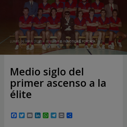
LUNES, 06 ABRIL 2026
/
PUBLISHED IN
NOTICIAS
,
PORTADA
Medio siglo del
primer ascenso a la
élite
Facebook
Twitter
Email
LinkedIn
WhatsApp
Telegram
Print
Compartir