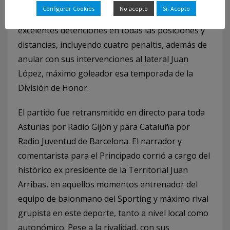
Ruesga en la portería con un acierto de paradas
Configurar Cookies
No acepto
Sí, Acepto
excepcional en un portero de balonmano, con
excelentes detenciones en todas las posiciones y
distancias, incluyendo cuatro penaltis, además de
anular con sus intervenciones al lateral Juan
López, máximo goleador esa temporada de la
División de Honor.
El partido fue retransmitido en directo para toda
Asturias por Radio Gijón y para Cataluña por
Radio Juventud de Barcelona. El narrador y
comentarista para el Principado corrió a cargo del
histórico ex presidente de la Territorial Juan
Arribas, en aquellos momentos entrenador del
equipo de balonmano del Sporting y máximo rival
grupista en este deporte, tanto a nivel local como
autonómico. Pese a la rivalidad, con sus