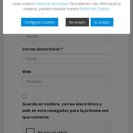
visite nuestra
Política de privacidad
. Para obtener más información al
respecto, puedes consultar nuestra
Política de Cookies
.
Configurar Cookies
No acepto
Sí, Acepto
Nombre
*
Correo electrónico
*
Web
Guarda mi nombre, correo electrónico y
web en este navegador para la próxima vez
que comente.