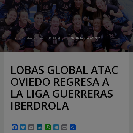
LUNES, 18 MAYO 2026
/
PUBLISHED IN
NOTICIAS
,
PORTADA
LOBAS GLOBAL ATAC
OVIEDO REGRESA A
LA LIGA GUERRERAS
IBERDROLA
Facebook
Twitter
Email
LinkedIn
WhatsApp
Telegram
Print
Compartir