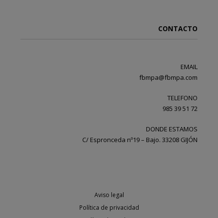
CONTACTO
EMAIL
fbmpa@fbmpa.com
TELEFONO
985 39 51 72
DONDE ESTAMOS
C/ Espronceda nº19 – Bajo. 33208 GIJÓN
Aviso legal
Política de privacidad