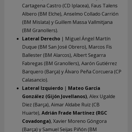
Cartagena Castro (CD Iplacea), Faus Talens
Albero (BM Elche), Anselmo Collado Carrión
(BM Mislata) y Guillem Massa Vallmitjana
(BM Granollers).
Lateral Derecho
| Miguel Ángel Martín
Duque (BM San José Obrero), Marcos Fis
Ballester (BM Alarcos), Albert Segarra
Fabregas (BM Granollers), Aarón Gutiérrez
Barquero (Barça) y Álvaro Peña Corcuera (CP
Calasancio).
Lateral Izquierdo
|
Mateo García
González (Gijón Jovellanos)
, Alex Ugalde
Diez (Barça), Aimar Aldabe Ruiz (CB
Huarte),
Adrián Frade Martínez (RGC
Covadonga)
, Xavier Moreno Góngora
(Barça) y Samuel Seijas Piñón (BM