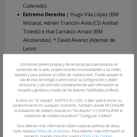
Culleredo).
Extremo Derecho
| Hugo Vila López (BM
Mislata), Adrián Trancón Ávila (CD Amibal
Toledo) e Ibai Carrasco Arnaiz (BM
Alcobendas), * David Álvarez (Ademar de
León)
Extremo Izquierdo
| José Luis Castilla
Utilizamos cookies propias y de terceros para personalizar el
Sánchez (BM Córdoba),
Darío Francisco
contenido de la web, proporcionarles funcionalidades a las redes
Palacio (Base Oviedo)
, Carlos Martín de
sociales y para analizar el tráfico de nuestra web. Puede aceptar el
uso de esta tecnología o administrar su configuración y poder
Bolaños Ruiz (BM Mislata) y Oriol Vilarrubla
rechazarla, y así controlar completamente qué información se
recopila y gestiona a través de los botones habilitados al efecto.
Roca (BM Granollers).
Pivote
| Alejandro Colón Martín (BM
Al clicar en "Sí, Acepto", ACEPTA SU USO, si bien podrá retirar su
consentimiento en cualquier momento. También puede RECHAZAR
Alcobendas), David Carreño Simarro (BM
la instalación de cookies clicando en “No Acepto" o CONFIGURAR la
instalación de cookies clicando en “Configurar Cookies”.
Benidorm), Pol Vives Abellana (BM La
Roca), Marc Valtueña Font (Barça), Manuel
Para obtener más información sobre nuestras políticas de datos,
visite nuestra
Política de privacidad
. Para obtener más información al
Lorenzo García (BM Cisne) y Anthony Gómez
respecto, puedes consultar nuestra
Política de Cookies
.