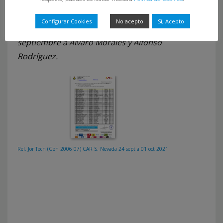
Jaquez (BM Zamora).
Configurar Cookies
No acepto
Sí, Acepto
* Pablo Valencia y David Álvarez sustituyen el 1 de
septiembre a Álvaro Morales y Alfonso
Rodríguez.
Rel. Jor Tecn (Gen 2006 07) CAR S. Nevada 24 sept a 01 oct 2021