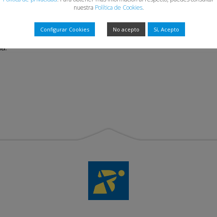
nuestra
Política de Cookies
.
 en la región.
Configurar Cookies
No acepto
Sí, Acepto
os agradecer el apoyo y dar la bienvenida a una gran empr
a.