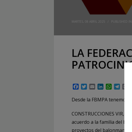
MARTES, 08 ABRIL 2025
/
PUBLISHED I
LA FEDERA
PATROCINI
Facebook
Twitter
Email
LinkedIn
WhatsAp
Tele
P
Desde la FBMPA tenemos el
CONSTRUCCIONES VIR, una de
acuerdo a la familia del ba
proyectos del balonmano ba