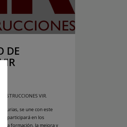
O DE
VIR
n CONSTRUCCIONES VIR.
sturias, se une con este
n y participará en los
a la formación, la mejora y