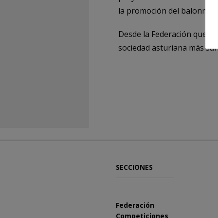
la promoción del balonmano
Desde la Federación querem
sociedad asturiana más san
SECCIONES
Federación
Competiciones