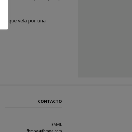
esa que vela por una
CONTACTO
EMAIL
fbmpa@fbmpa.com