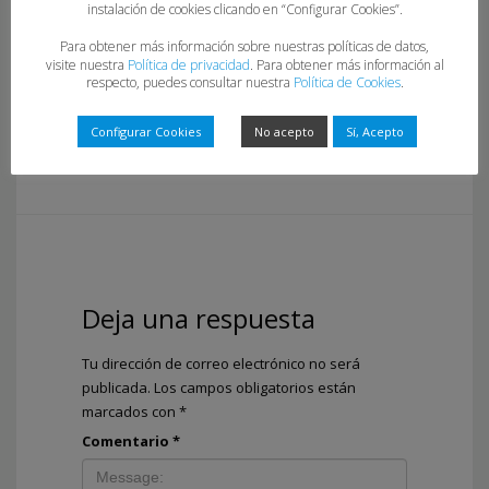
instalación de cookies clicando en “Configurar Cookies”.
INFORMACIÓN CONVOCATORIA CONGRESO ALICANTE 2026
Para obtener más información sobre nuestras políticas de datos,
visite nuestra
Política de privacidad
. Para obtener más información al
respecto, puedes consultar nuestra
Política de Cookies
.
Configurar Cookies
No acepto
Sí, Acepto
Deja una respuesta
Tu dirección de correo electrónico no será
publicada.
Los campos obligatorios están
marcados con
*
Comentario
*