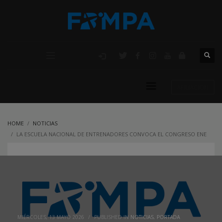
AFILIACIÓN
HOME
NOTICIAS
LA ESCUELA NACIONAL DE ENTRENADORES CONVOCA EL CONGRESO ENE
«BALONMANO BASE» EN ALICANTE
MIÉRCOLES, 13 MAYO 2026
/
PUBLISHED IN
NOTICIAS
,
PORTADA