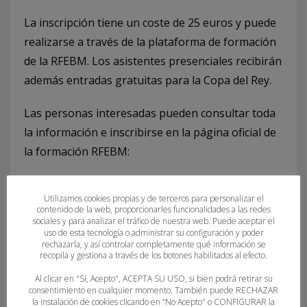
La inscripción tiene un coste de 25 euros y puede
realizarse a través de la plataforma de formación
de la RFEBM. Los asistentes presenciales recibirán
además entradas gratuitas para la Copa del Rey.
Las personas interesadas pueden consultar toda
la información e inscribirse en la página oficial de
la formación RFEBM:
RFEBM Formación
Utilizamos cookies propias y de terceros para personalizar el
contenido de la web, proporcionarles funcionalidades a las redes
sociales y para analizar el tráfico de nuestra web. Puede aceptar el
uso de esta tecnología o administrar su configuración y poder
rechazarla, y así controlar completamente qué información se
recopila y gestiona a través de los botones habilitados al efecto.
Al clicar en "Sí, Acepto", ACEPTA SU USO, si bien podrá retirar su
consentimiento en cualquier momento. También puede RECHAZAR
la instalación de cookies clicando en “No Acepto" o CONFIGURAR la