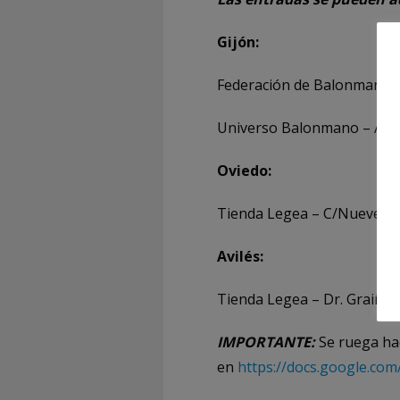
Gijón:
Federación de Balonmano de
Universo Balonmano – Av. P
Oviedo:
Tienda Legea – C/Nueve d
Avilés:
Tienda Legea – Dr. Graiño 
IMPORTANTE:
Se ruega hac
en
https://docs.google.