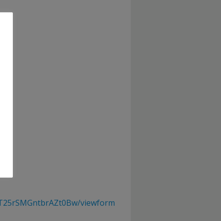
oT25rSMGntbrAZt0Bw/viewform