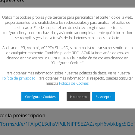
Utilizamos cookies propias y de terceros para personalizar el contenido de la web,
proporcionarles funcionalidades a las redes sociales y para analizar el tráfico de
nuestra web. Puede aceptar el uso de esta tecnología o administrar su
l Principado de Asturias – C/ Espronceda 19 – Bajo
configuración y poder rechazarla, y así controlar completamente qué información
se recopila y gestiona a través de los botones habilitados al efecto.
ablo Iglesias 43
Al clicar en "Sí, Acepto", ACEPTA SU USO, si bien podrá retirar su consentimiento
en cualquier momento. También puede RECHAZAR la instalación de cookies
clicando en “No Acepto" o CONFIGURAR la instalación de cookies clicando en
“Configurar Cookies”.
e Mayo 14
Para obtener más información sobre nuestras políticas de datos, visite nuestra
Política de privacidad
. Para obtener más información al respecto, puedes consultar
nuestra
Política de Cookies
.
Configurar Cookies
No acepto
Sí, Acepto
29
er la preinscripción
com/forms/d/e/1FAIpQLSdhsVPdLNiPPSEZAZzxpH6wbkbgc5i2