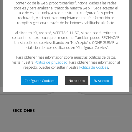
contenido de la web, proporcionarles funcionalidades a las redes
sociales y para analizar el tráfico de nuestra web. Puede aceptar el
uso de esta tecnología o administrar su configuración y poder
rechazarla, y así controlar completamente qué información se
recopila y gestiona a través de los botones habilitados al efecto.
ENTRE PLAYA-5
Al clicar en "Sí, Acepto", ACEPTA SU USO, si bien podrá retirar su
consentimiento en cualquier momento. También puede RECHAZAR
la instalación de cookies clicando en “No Acepto" o CONFIGURAR la
instalación de cookies clicando en “Configurar Cookies”.
Para obtener más información sobre nuestras políticas de datos,
visite nuestra
Política de privacidad
. Para obtener más información al
respecto, puedes consultar nuestra
Política de Cookies
.
Configurar Cookies
No acepto
Sí, Acepto
SECCIONES