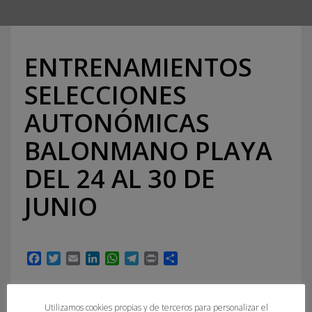
ENTRENAMIENTOS
SELECCIONES
AUTONÓMICAS
BALONMANO PLAYA
DEL 24 AL 30 DE
JUNIO
Facebook
Twitter
Email
LinkedIn
WhatsApp
Telegram
Print
Compartir
Utilizamos cookies propias y de terceros para personalizar el