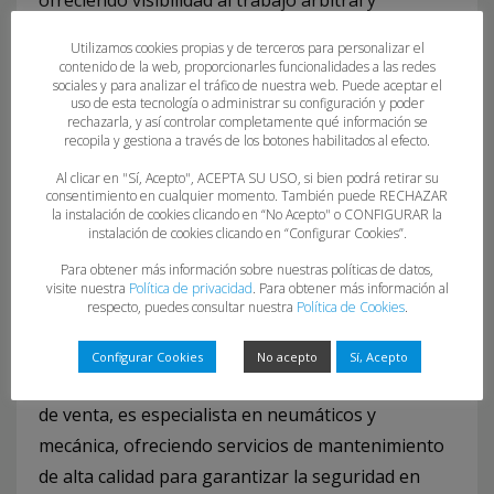
acercando su día a día a los aficionados. Desde su
Utilizamos cookies propias y de terceros para personalizar el
nacimiento en 2016,
Vinx
se ha convertido en
la
contenido de la web, proporcionarles funcionalidades a las redes
sociales y para analizar el tráfico de nuestra web. Puede aceptar el
televisión que da voz al deporte y la cultura
uso de esta tecnología o administrar su configuración y poder
asturiana
, apostando por dar protagonismo a
rechazarla, y así controlar completamente qué información se
recopila y gestiona a través de los botones habilitados al efecto.
nuestros equipos, tradiciones y gente.
Al clicar en "Sí, Acepto", ACEPTA SU USO, si bien podrá retirar su
consentimiento en cualquier momento. También puede RECHAZAR
Por su parte,
Neumáticos Roces
, taller ubicado
la instalación de cookies clicando en “No Acepto" o CONFIGURAR la
instalación de cookies clicando en “Configurar Cookies”.
en Gijón (C/ Arquímedes 983), pone a disposición
de sus clientes una amplia gama de neumáticos al
Para obtener más información sobre nuestras políticas de datos,
visite nuestra
Política de privacidad
. Para obtener más información al
mejor precio y de la mejor calidad, así como un
respecto, puedes consultar nuestra
Política de Cookies
.
servicio cercano y profesional.
Configurar Cookies
No acepto
Sí, Acepto
Finalmente,
Vulco
, con alrededor de 300 puntos
de venta, es especialista en neumáticos y
mecánica, ofreciendo servicios de mantenimiento
de alta calidad para garantizar la seguridad en