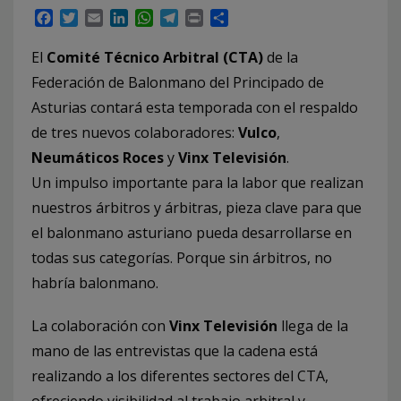
Facebook
Twitter
Email
LinkedIn
WhatsApp
Telegram
Print
Compartir
El
Comité Técnico Arbitral (CTA)
de la
Federación de Balonmano del Principado de
Asturias contará esta temporada con el respaldo
de tres nuevos colaboradores:
Vulco
,
Neumáticos Roces
y
Vinx Televisión
.
Un impulso importante para la labor que realizan
nuestros árbitros y árbitras, pieza clave para que
el balonmano asturiano pueda desarrollarse en
todas sus categorías. Porque sin árbitros, no
habría balonmano.
La colaboración con
Vinx Televisión
llega de la
mano de las entrevistas que la cadena está
realizando a los diferentes sectores del CTA,
ofreciendo visibilidad al trabajo arbitral y