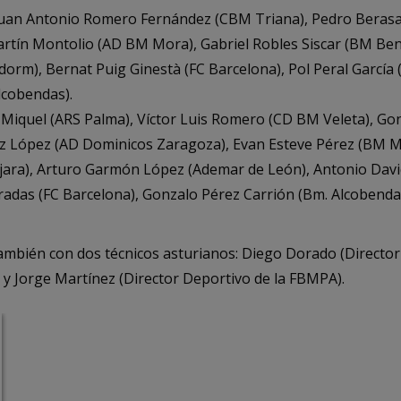
uan Antonio Romero Fernández (CBM Triana), Pedro Beras
rtín Montolio (AD BM Mora), Gabriel Robles Siscar (BM Ben
rm), Bernat Puig Ginestà (FC Barcelona), Pol Peral García 
lcobendas).
 Miquel (ARS Palma), Víctor Luis Romero (CD BM Veleta), G
rez López (AD Dominicos Zaragoza), Evan Esteve Pérez (BM M
ara), Arturo Garmón López (Ademar de León), Antonio David 
Pradas (FC Barcelona), Gonzalo Pérez Carrión (Bm. Alcobend
ambién con dos técnicos asturianos: Diego Dorado (Director 
y Jorge Martínez (Director Deportivo de la FBMPA).