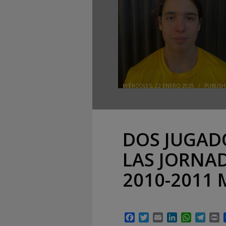
MIÉRCOLES, 22 ENERO 2025
/
PUBLISH
DOS JUGAD
LAS JORNA
2010-2011
Facebook
Twitter
Email
LinkedIn
WhatsAp
Tele
P