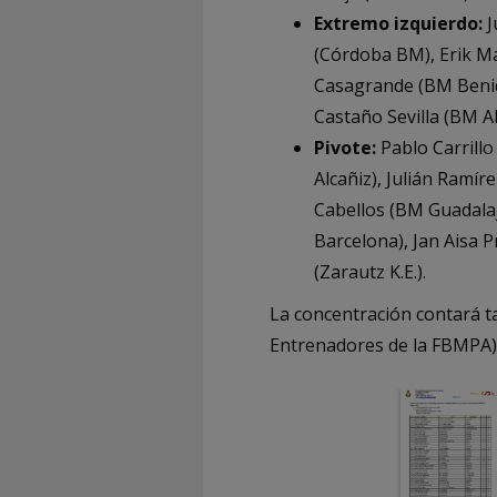
Extremo izquierdo:
J
(Córdoba BM), Erik Ma
Casagrande (BM Benido
Castaño Sevilla (BM A
Pivote:
Pablo Carrillo
Alcañiz), Julián Ramí
Cabellos (BM Guadalaj
Barcelona), Jan Aisa 
(Zarautz K.E.).
La concentración contará t
Entrenadores de la FBMPA) 