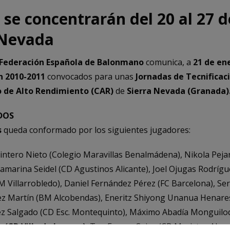
 se concentrarán del 20 al 27 d
 Nevada
Federación Española de Balonmano
comunica, a
21 de en
n 2010-2011
convocados para unas
Jornadas de Tecnificac
 de Alto Rendimiento (CAR)
de
Sierra Nevada (Granada)
DOS
s
queda conformado por los siguientes jugadores:
intero Nieto (Colegio Maravillas Benalmádena), Nikola Pej
amarina Seidel (CD Agustinos Alicante), Joel Ojugas Rodríg
 Villarrobledo), Daniel Fernández Pérez (FC Barcelona), Se
ez Martín (BM Alcobendas), Eneritz Shiyong Unanua Henare
 Salgado (CD Esc. Montequinto), Máximo Abadía Monguilod
 (CD Villa de Luanco)
, Teo Esquer Sainz (CB Maristas Alge