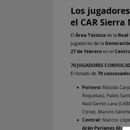
Los jugadores
el CAR Sierra
El
Área Técnica
de la
Real 
jugadores de la
Generació
27 de febrero
en el
Centro
70 JUGADORES CONVOCA
El listado de
70 convocado
Portero:
Nicolás Carp
Roquetas), Pablo Sant
Raúl Gento Lara (CABM
Cisne), Marcos Sánch
Central:
Marcos López
Arán Perianes Alonso