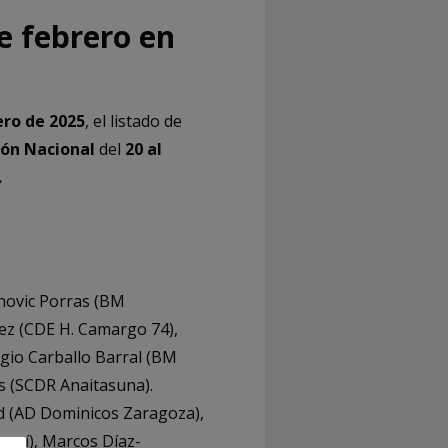
e febrero en
ero de 2025
, el listado de
ión Nacional
del
20 al
.
anovic Porras (BM
uez (CDE H. Camargo 74),
rgio Carballo Barral (BM
s (SCDR Anaitasuna).
 (AD Dominicos Zaragoza),
mesí), Marcos Díaz-