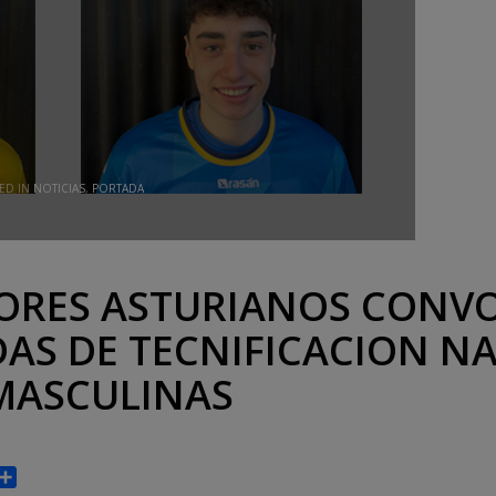
ED IN
NOTICIAS
,
PORTADA
ORES ASTURIANOS CONV
DAS DE TECNIFICACION N
 MASCULINAS
p
gram
rint
Compartir