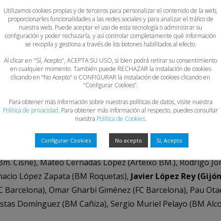
udad Imperial), Lluc Meixide Durà (FC Barcelona), Alex Torr
Utilizamos cookies propias y de terceros para personalizar el contenido de la web,
proporcionarles funcionalidades a las redes sociales y para analizar el tráfico de
n (BM Granollers), Roger Alibes Estrada (FC Barcelona), J
nuestra web. Puede aceptar el uso de esta tecnología o administrar su
configuración y poder rechazarla, y así controlar completamente qué información
 Xabier Gallego Martínez (Bm. Luceros).
se recopila y gestiona a través de los botones habilitados al efecto.
 Antonio Maties Huertas (CD Urci Almería), Ivo Asarta Gab
Al clicar en "Sí, Acepto", ACEPTA SU USO, si bien podrá retirar su consentimiento
eros González (CD Balopal), Eric Vidal Ulldemolins (FC Barc
en cualquier momento. También puede RECHAZAR la instalación de cookies
clicando en “No Acepto" o CONFIGURAR la instalación de cookies clicando en
 Navarro Cockroft (FC Barcelona), Derek Ortiz Delgado (BM L
“Configurar Cookies”.
l Arenas Kostrycka (BM Coslada), Ander San Juan Mateo (BM
Para obtener más información sobre nuestras políticas de datos, visite nuestra
rlos Víctor Vaca Martín (CD Maracena), Jaime López Tomé 
Política de privacidad
. Para obtener más información al respecto, puedes consultar
nuestra
Política de Cookies
.
S C. Palma del Río), Álvaro Salcedo Luna (BM Huesca), Javie
Nicolás Puchades Morillas (CB Maristas Algemesí), Biel Mat
Configurar Cookies
No acepto
Sí, Acepto
C Barcelona), Martí López Contell (BM Granollers), Xavi Car
. Cisne), Mateo Cernadas López (Arteixo BM.), Rodrigo Jor
nacio López Zapata (BM Roquetas),
Javier López Rey (Gijón
C Barcelona), Omar Gharbi Giménez (FC Barcelona), Pau Ota
ostas Domínguez (BM Cañiza), Sergio Muriel Pelayo (BM Alc