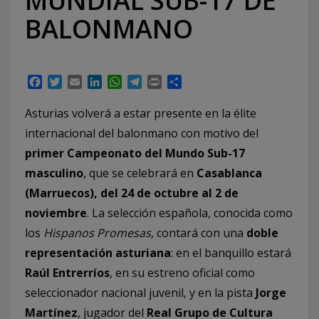
MUNDIAL SUB-17 DE
BALONMANO
Facebook
Twitter
Email
LinkedIn
WhatsApp
Telegram
Print
Compartir
Asturias volverá a estar presente en la élite
internacional del balonmano con motivo del
primer Campeonato del Mundo Sub-17
masculino
, que se celebrará en
Casablanca
(Marruecos), del 24 de octubre al 2 de
noviembre
. La selección española, conocida como
los
Hispanos Promesas
, contará con una
doble
representación asturiana
: en el banquillo estará
Raúl Entrerríos
, en su estreno oficial como
seleccionador nacional juvenil, y en la pista
Jorge
Martínez
, jugador del
Real Grupo de Cultura