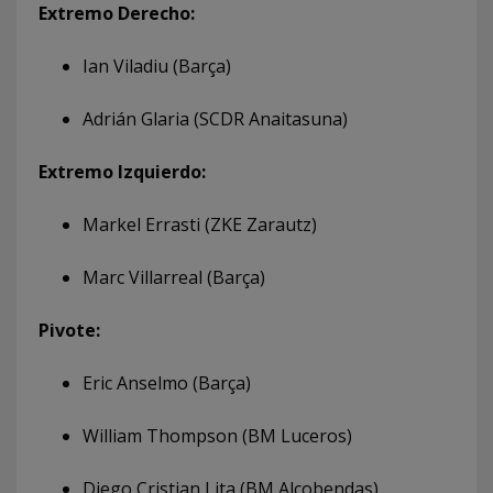
Extremo Derecho:
Ian Viladiu (Barça)
Adrián Glaria (SCDR Anaitasuna)
Extremo Izquierdo:
Markel Errasti (ZKE Zarautz)
Marc Villarreal (Barça)
Pivote:
Eric Anselmo (Barça)
William Thompson (BM Luceros)
Diego Cristian Lita (BM Alcobendas)