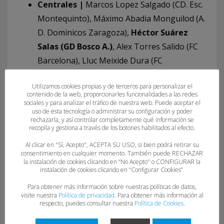
Centrales |
Marcos Lopez Salgado (CD. Esc.
Montequinto), Máximo Abadia Monguilod (A.
D. Dominicos Zaragoza),
Héctor Suárez
Salas (GD Bosco A.)
, Alex Torres Salido (FC
Barcelona), Lluc Meixide Dura (FC
Barcelona), Oriol Ventura Barberan (Bm.
Utilizamos cookies propias y de terceros para personalizar el
Granollers), Jacobo Lamas López (Bm
contenido de la web, proporcionarles funcionalidades a las redes
Reconquista de Vigo) y Xabier Gallego
sociales y para analizar el tráfico de nuestra web. Puede aceptar el
uso de esta tecnología o administrar su configuración y poder
Martínez (Bm. Luceros)
rechazarla, y así controlar completamente qué información se
recopila y gestiona a través de los botones habilitados al efecto.
Laterales derechos
| Luis Antonio Maties
Huertas (CD. Urci Almería), Ivo Asarta
Al clicar en "Sí, Acepto", ACEPTA SU USO, si bien podrá retirar su
consentimiento en cualquier momento. También puede RECHAZAR
Gabasa (A. D. Dominicos Zaragoza), Javier
la instalación de cookies clicando en “No Acepto" o CONFIGURAR la
instalación de cookies clicando en “Configurar Cookies”.
Obiang Nse (A. D. Dominicos Zaragoza),
Alejandro Pérez Cotillas (C.D Agustinos
Para obtener más información sobre nuestras políticas de datos,
visite nuestra
Política de privacidad
. Para obtener más información al
Alicante), Mario Cisneros González (C.D.
respecto, puedes consultar nuestra
Política de Cookies
.
Balopal), Derek Ortiz Delgado (FC