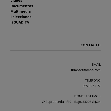
Clubes
Documentos
Multimedia
Selecciones
iSQUAD.TV
CONTACTO
EMAIL
fbmpa@fbmpa.com
TELEFONO
985 39 51 72
DONDE ESTAMOS
C/ Espronceda nº19 – Bajo. 33208 GIJÓN