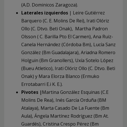
(A.D. Dominicos Zaragoza).
Laterales izquierdos
| Leire Gutiérrez
Barquero (C. E. Molins De Rei), Irati Olóriz
Ollo (C. Dtvo. Beti Onak), Martha Padron
Olsson ( C. Barilla Pto El Carmen), Ana Ruiz-
Canela Hernández (Córdoba Bm), Lucía Sanz
González (Bm Guadalajara), Ariadna Romero
Holguin (Bm Granollers), Uxía Sotelo López
(Bueu Atletico), Irati Olóriz Ollo (C. Dtvo. Beti
Onak) y Mara Elorza Blanco (Ermuko
Errotabarri E.i K. E.).
Pivotes |
Martina González Esquinas (C.E
Molins De Rea), Inés García Orduña (BM
Atalaya), Marta Casado De La Fuente (Bm
Aula), Ángela Martínez Rodríguez (Bm At.
Guardés), Cristina Crespo Pérez (Bm