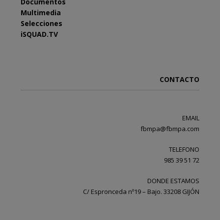
Documentos
Multimedia
Selecciones
iSQUAD.TV
CONTACTO
EMAIL
fbmpa@fbmpa.com
TELEFONO
985 39 51 72
DONDE ESTAMOS
C/ Espronceda nº19 – Bajo. 33208 GIJÓN