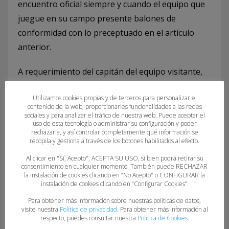
encuentro oficial siempre y cuando el equipo que
juegue en su campo presente balones de
conformidad con lo preceptuado en el artículo
anterior.
A requerimiento del capitán del equipo visitante,
los árbitros efectuarán la comprobación en su
Utilizamos cookies propias y de terceros para personalizar el
presencia. En caso de no poderse celebrar el
contenido de la web, proporcionarles funcionalidades a las redes
encuentro por falta de balones reglamentarios, se
sociales y para analizar el tráfico de nuestra web. Puede aceptar el
uso de esta tecnología o administrar su configuración y poder
considerará al club organizador como
rechazarla, y así controlar completamente qué información se
recopila y gestiona a través de los botones habilitados al efecto.
incomparecido.
Al clicar en "Sí, Acepto", ACEPTA SU USO, si bien podrá retirar su
Independientemente de lo antedicho, la
consentimiento en cualquier momento. También puede RECHAZAR
la instalación de cookies clicando en “No Acepto" o CONFIGURAR la
Federación de Balonmano del Principado de
instalación de cookies clicando en “Configurar Cookies”.
Asturias podrá designar una marca o tipo de
Para obtener más información sobre nuestras políticas de datos,
balón oficial para disputar todos los encuentros,
visite nuestra
Política de privacidad
. Para obtener más información al
respecto, puedes consultar nuestra
Política de Cookies
.
lo cual será publicado en las Bases Generales o en