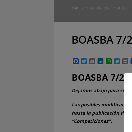
MARTES, 14 OCTUBRE 2025
/
PUBLISHE
BOASBA 7/2
Facebook
Twitter
Email
LinkedIn
WhatsAp
Tele
P
BOASBA 7/25
Dejamos abajo para su de
Las posibles modificacion
hasta la publicación del 
“Competiciones”.