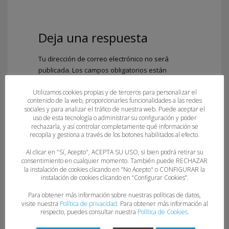
Deja una respuesta
Tu dirección de correo electrónico no será
publicada.
Los campos obligatorios están
marcados con
*
Utilizamos cookies propias y de terceros para personalizar el
Comentario
*
contenido de la web, proporcionarles funcionalidades a las redes
sociales y para analizar el tráfico de nuestra web. Puede aceptar el
uso de esta tecnología o administrar su configuración y poder
rechazarla, y así controlar completamente qué información se
recopila y gestiona a través de los botones habilitados al efecto.
Al clicar en "Sí, Acepto", ACEPTA SU USO, si bien podrá retirar su
consentimiento en cualquier momento. También puede RECHAZAR
la instalación de cookies clicando en “No Acepto" o CONFIGURAR la
instalación de cookies clicando en “Configurar Cookies”.
Para obtener más información sobre nuestras políticas de datos,
visite nuestra
Política de privacidad
. Para obtener más información al
Nombre
*
respecto, puedes consultar nuestra
Política de Cookies
.