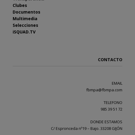
Clubes
Documentos
Multimedia
Selecciones
iSQUAD.TV
CONTACTO
EMAIL
fbmpa@fbmpa.com
TELEFONO
985 39 51 72
DONDE ESTAMOS
C/ Espronceda nº19 – Bajo. 33208 GIJÓN