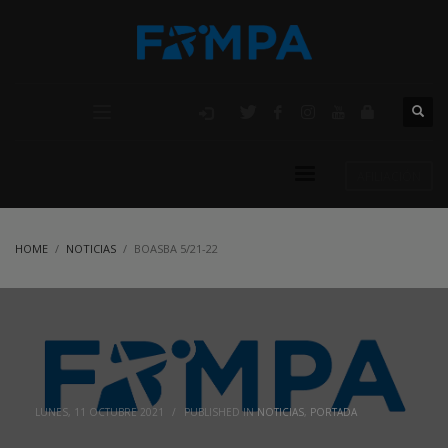
AFILIACIÓN
HOME
NOTICIAS
BOASBA 5/21-22
LUNES, 11 OCTUBRE 2021
/
PUBLISHED IN
NOTICIAS
,
PORTADA