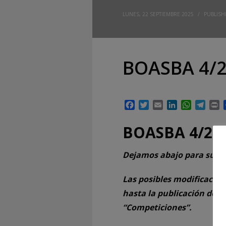
LUNES, 22 SEPTIEMBRE 2025
/
PUBLISH
BOASBA 4/2
Facebook
Twitter
Email
LinkedIn
WhatsAp
Tele
P
BOASBA 4/25
Dejamos abajo para su de
Las posibles modificacion
hasta la publicación del 
“Competiciones”.