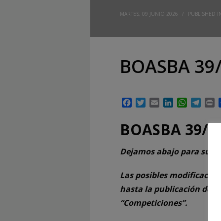
MARTES, 09 JUNIO 2026
/
PUBLISHED I
BOASBA 39/
Facebook
Twitter
Email
LinkedIn
WhatsAp
Tele
P
BOASBA 39/25
Dejamos abajo para su de
Las posibles modificacion
hasta la publicación del 
“Competiciones”.