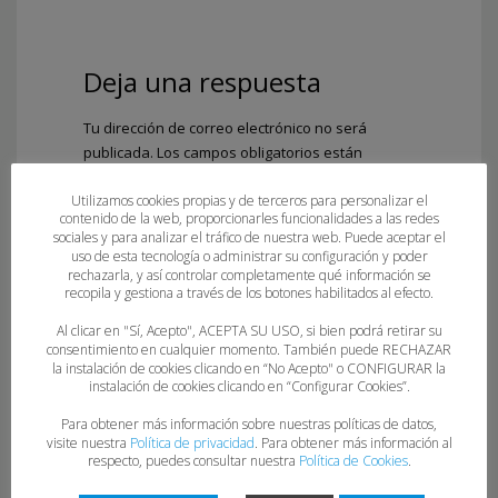
Deja una respuesta
Tu dirección de correo electrónico no será
publicada.
Los campos obligatorios están
marcados con
*
Utilizamos cookies propias y de terceros para personalizar el
Comentario
*
contenido de la web, proporcionarles funcionalidades a las redes
sociales y para analizar el tráfico de nuestra web. Puede aceptar el
uso de esta tecnología o administrar su configuración y poder
rechazarla, y así controlar completamente qué información se
recopila y gestiona a través de los botones habilitados al efecto.
Al clicar en "Sí, Acepto", ACEPTA SU USO, si bien podrá retirar su
consentimiento en cualquier momento. También puede RECHAZAR
la instalación de cookies clicando en “No Acepto" o CONFIGURAR la
instalación de cookies clicando en “Configurar Cookies”.
Para obtener más información sobre nuestras políticas de datos,
visite nuestra
Política de privacidad
. Para obtener más información al
Nombre
*
respecto, puedes consultar nuestra
Política de Cookies
.