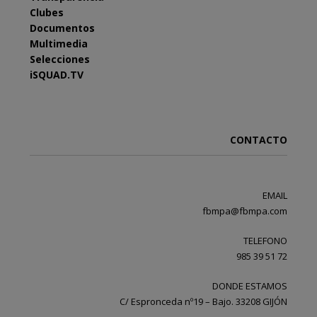
Clubes
Documentos
Multimedia
Selecciones
iSQUAD.TV
CONTACTO
EMAIL
fbmpa@fbmpa.com
TELEFONO
985 39 51 72
DONDE ESTAMOS
C/ Espronceda nº19 – Bajo. 33208 GIJÓN