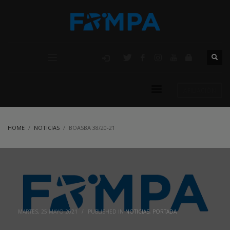
AFILIACIÓN
HOME
NOTICIAS
BOASBA 38/20-21
MARTES, 25 MAYO 2021
/
PUBLISHED IN
NOTICIAS
,
PORTADA