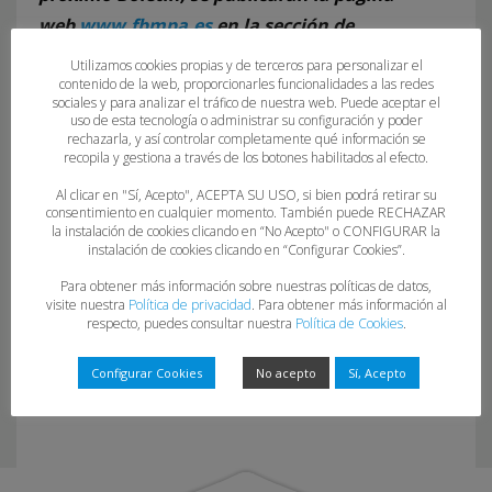
web
www.fbmpa.es
en la sección de
“Competiciones”.
Utilizamos cookies propias y de terceros para personalizar el
contenido de la web, proporcionarles funcionalidades a las redes
sociales y para analizar el tráfico de nuestra web. Puede aceptar el
uso de esta tecnología o administrar su configuración y poder
rechazarla, y así controlar completamente qué información se
recopila y gestiona a través de los botones habilitados al efecto.
Al clicar en "Sí, Acepto", ACEPTA SU USO, si bien podrá retirar su
consentimiento en cualquier momento. También puede RECHAZAR
la instalación de cookies clicando en “No Acepto" o CONFIGURAR la
instalación de cookies clicando en “Configurar Cookies”.
37-23-24
Para obtener más información sobre nuestras políticas de datos,
visite nuestra
Política de privacidad
. Para obtener más información al
respecto, puedes consultar nuestra
Política de Cookies
.
Configurar Cookies
No acepto
Sí, Acepto