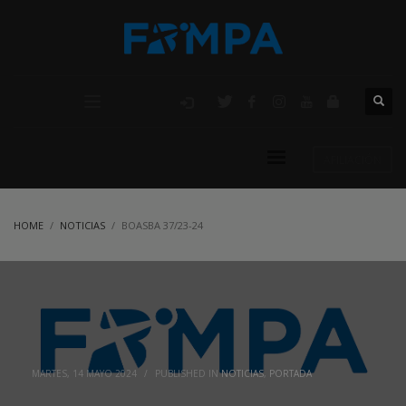
AFILIACIÓN
HOME
NOTICIAS
BOASBA 37/23-24
MARTES, 14 MAYO 2024
/
PUBLISHED IN
NOTICIAS
,
PORTADA