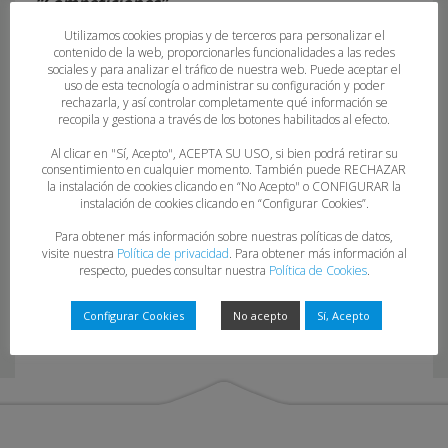
“Competiciones”.
Utilizamos cookies propias y de terceros para personalizar el
contenido de la web, proporcionarles funcionalidades a las redes
sociales y para analizar el tráfico de nuestra web. Puede aceptar el
uso de esta tecnología o administrar su configuración y poder
rechazarla, y así controlar completamente qué información se
recopila y gestiona a través de los botones habilitados al efecto.
Al clicar en "Sí, Acepto", ACEPTA SU USO, si bien podrá retirar su
consentimiento en cualquier momento. También puede RECHAZAR
la instalación de cookies clicando en “No Acepto" o CONFIGURAR la
36-22-23
instalación de cookies clicando en “Configurar Cookies”.
Para obtener más información sobre nuestras políticas de datos,
visite nuestra
Política de privacidad
. Para obtener más información al
respecto, puedes consultar nuestra
Política de Cookies
.
Configurar Cookies
No acepto
Sí, Acepto