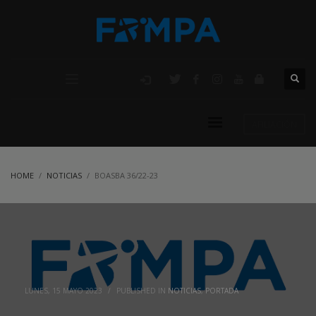
AFILIACIÓN
HOME
NOTICIAS
BOASBA 36/22-23
LUNES, 15 MAYO 2023
/
PUBLISHED IN
NOTICIAS
,
PORTADA