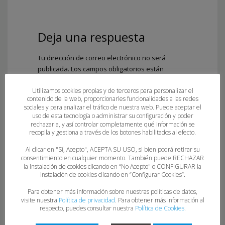
Deja una respuesta
Tu dirección de correo electrónico no será
publicada.
Los campos obligatorios están
marcados con
*
Utilizamos cookies propias y de terceros para personalizar el
Comentario
*
contenido de la web, proporcionarles funcionalidades a las redes
sociales y para analizar el tráfico de nuestra web. Puede aceptar el
uso de esta tecnología o administrar su configuración y poder
rechazarla, y así controlar completamente qué información se
recopila y gestiona a través de los botones habilitados al efecto.
Al clicar en "Sí, Acepto", ACEPTA SU USO, si bien podrá retirar su
consentimiento en cualquier momento. También puede RECHAZAR
la instalación de cookies clicando en “No Acepto" o CONFIGURAR la
instalación de cookies clicando en “Configurar Cookies”.
Para obtener más información sobre nuestras políticas de datos,
visite nuestra
Política de privacidad
. Para obtener más información al
Nombre
*
respecto, puedes consultar nuestra
Política de Cookies
.