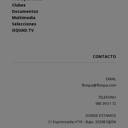
Clubes
Documentos
Multimedia
Selecciones
iSQUAD.TV
CONTACTO
EMAIL
fbmpa@fbmpa.com
TELEFONO
985 39 51 72
DONDE ESTAMOS
C/ Espronceda nº19 – Bajo. 33208 GIJÓN