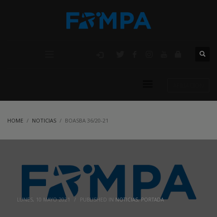
AFILIACIÓN
HOME
NOTICIAS
BOASBA 36/20-21
LUNES, 10 MAYO 2021
/
PUBLISHED IN
NOTICIAS
,
PORTADA