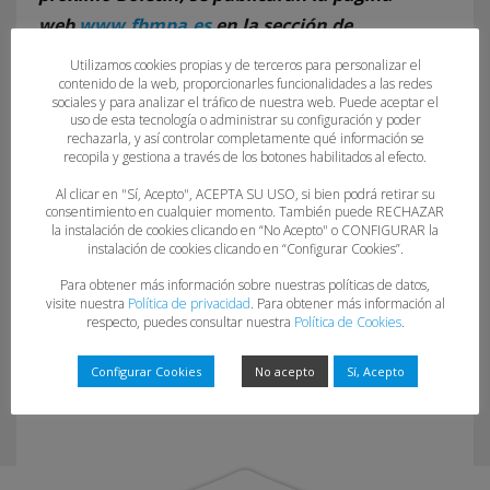
web
www.fbmpa.es
en la sección de
“Competiciones”.
Utilizamos cookies propias y de terceros para personalizar el
contenido de la web, proporcionarles funcionalidades a las redes
sociales y para analizar el tráfico de nuestra web. Puede aceptar el
uso de esta tecnología o administrar su configuración y poder
rechazarla, y así controlar completamente qué información se
recopila y gestiona a través de los botones habilitados al efecto.
Al clicar en "Sí, Acepto", ACEPTA SU USO, si bien podrá retirar su
consentimiento en cualquier momento. También puede RECHAZAR
la instalación de cookies clicando en “No Acepto" o CONFIGURAR la
instalación de cookies clicando en “Configurar Cookies”.
32-24-25
Para obtener más información sobre nuestras políticas de datos,
visite nuestra
Política de privacidad
. Para obtener más información al
respecto, puedes consultar nuestra
Política de Cookies
.
Configurar Cookies
No acepto
Sí, Acepto