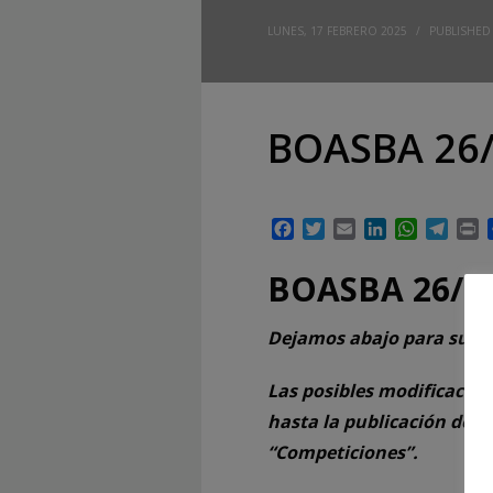
LUNES, 17 FEBRERO 2025
/
PUBLISHED
BOASBA 26/
Facebook
Twitter
Email
LinkedIn
WhatsAp
Tele
P
BOASBA 26/2
Dejamos abajo para su de
Las posibles modificacion
hasta la publicación del 
“Competiciones”.