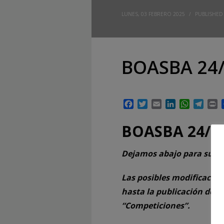
LUNES, 03 FEBRERO 2025
/
PUBLISHED
BOASBA 24/
Facebook
Twitter
Email
LinkedIn
WhatsAp
Tele
P
BOASBA 24/2
Dejamos abajo para su de
Las posibles modificacion
hasta la publicación del 
“Competiciones”.