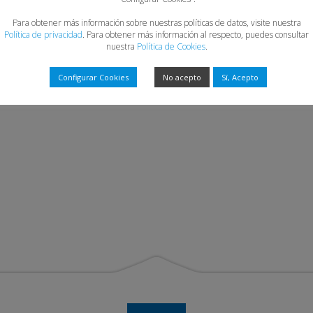
Para obtener más información sobre nuestras políticas de datos, visite nuestra
Política de privacidad
. Para obtener más información al respecto, puedes consultar
nuestra
Política de Cookies
.
Configurar Cookies
No acepto
Sí, Acepto