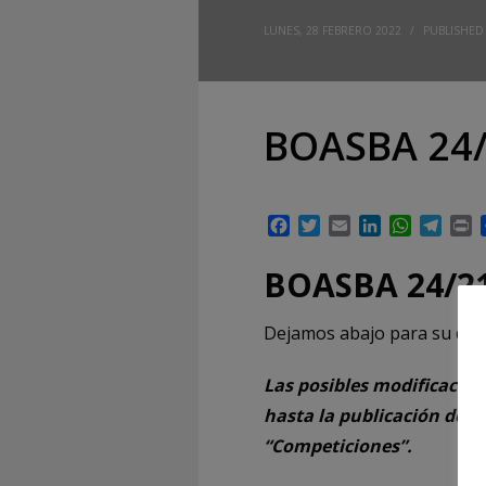
LUNES, 28 FEBRERO 2022
/
PUBLISHED
BOASBA 24/
Facebook
Twitter
Email
LinkedIn
WhatsAp
Tele
P
BOASBA 24/2
Dejamos abajo para su des
Las posibles modificacion
hasta la publicación del 
“Competiciones”.