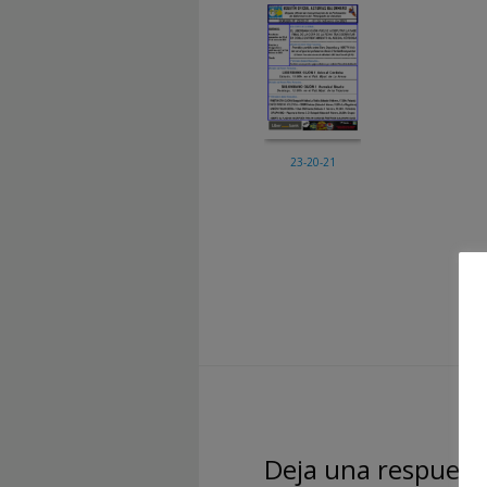
23-20-21
Deja una respuest