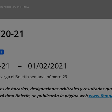
 IN
NOTICIAS
,
PORTADA
20-21
p
gram
rint
Compartir
0-21 – 01/02/2021
carga el Boletín semanal número 23
es de horarios, designaciones arbitrales y resultados qu
próximo Boletín, se publicarán la página web
www.fbmpa