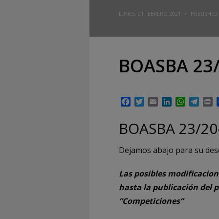
LUNES, 01 FEBRERO 2021
/
PUBLISHED
BOASBA 23/
Facebook
Twitter
Email
LinkedIn
WhatsAp
Tele
P
BOASBA 23/2
Dejamos abajo para su des
Las posibles modificacion
hasta la publicación del 
“Competiciones”