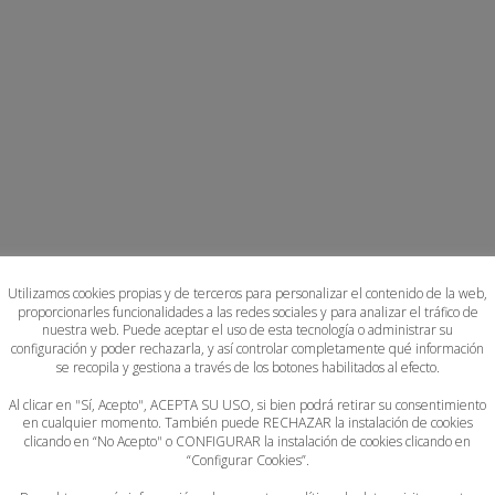
Utilizamos cookies propias y de terceros para personalizar el contenido de la web,
proporcionarles funcionalidades a las redes sociales y para analizar el tráfico de
nuestra web. Puede aceptar el uso de esta tecnología o administrar su
configuración y poder rechazarla, y así controlar completamente qué información
se recopila y gestiona a través de los botones habilitados al efecto.
Al clicar en "Sí, Acepto", ACEPTA SU USO, si bien podrá retirar su consentimiento
en cualquier momento. También puede RECHAZAR la instalación de cookies
clicando en “No Acepto" o CONFIGURAR la instalación de cookies clicando en
“Configurar Cookies”.
a