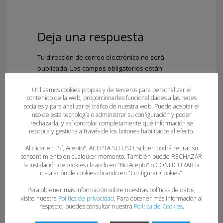
Deja una respuesta
Tu dirección de correo electrónico no será
publicada.
Los campos obligatorios están
marcados con
*
Utilizamos cookies propias y de terceros para personalizar el
Comentario
*
contenido de la web, proporcionarles funcionalidades a las redes
sociales y para analizar el tráfico de nuestra web. Puede aceptar el
uso de esta tecnología o administrar su configuración y poder
rechazarla, y así controlar completamente qué información se
recopila y gestiona a través de los botones habilitados al efecto.
Al clicar en "Sí, Acepto", ACEPTA SU USO, si bien podrá retirar su
consentimiento en cualquier momento. También puede RECHAZAR
la instalación de cookies clicando en “No Acepto" o CONFIGURAR la
instalación de cookies clicando en “Configurar Cookies”.
Para obtener más información sobre nuestras políticas de datos,
visite nuestra
Política de privacidad
. Para obtener más información al
Nombre
*
respecto, puedes consultar nuestra
Política de Cookies
.