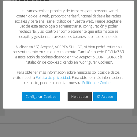
“Competiciones”.
Utilizamos cookies propias y de terceros para personalizar el
contenido de la web, proporcionarles funcionalidades a las redes
sociales y para analizar el tráfico de nuestra web. Puede aceptar el
uso de esta tecnología o administrar su configuración y poder
rechazarla, y así controlar completamente qué información se
recopila y gestiona a través de los botones habilitados al efecto.
Al clicar en "Sí, Acepto", ACEPTA SU USO, si bien podrá retirar su
consentimiento en cualquier momento. También puede RECHAZAR
la instalación de cookies clicando en “No Acepto" o CONFIGURAR la
20-22-23
instalación de cookies clicando en “Configurar Cookies”.
Para obtener más información sobre nuestras políticas de datos,
visite nuestra
Política de privacidad
. Para obtener más información al
respecto, puedes consultar nuestra
Política de Cookies
.
Configurar Cookies
No acepto
Sí, Acepto