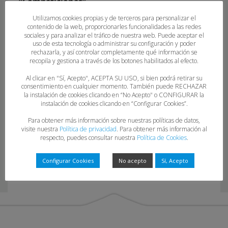
“Competiciones”.
Utilizamos cookies propias y de terceros para personalizar el
contenido de la web, proporcionarles funcionalidades a las redes
sociales y para analizar el tráfico de nuestra web. Puede aceptar el
uso de esta tecnología o administrar su configuración y poder
rechazarla, y así controlar completamente qué información se
recopila y gestiona a través de los botones habilitados al efecto.
Al clicar en "Sí, Acepto", ACEPTA SU USO, si bien podrá retirar su
consentimiento en cualquier momento. También puede RECHAZAR
la instalación de cookies clicando en “No Acepto" o CONFIGURAR la
19-23-24
instalación de cookies clicando en “Configurar Cookies”.
Para obtener más información sobre nuestras políticas de datos,
visite nuestra
Política de privacidad
. Para obtener más información al
respecto, puedes consultar nuestra
Política de Cookies
.
Configurar Cookies
No acepto
Sí, Acepto