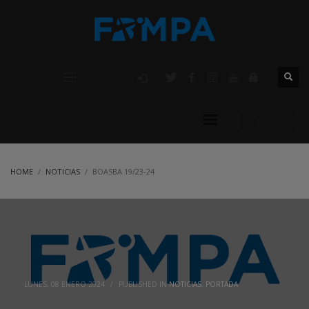
AFILIACIÓN
HOME
NOTICIAS
BOASBA 19/23-24
LUNES, 08 ENERO 2024
/
PUBLISHED IN
NOTICIAS
,
PORTADA