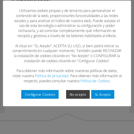
“Competiciones”.
Utilizamos cookies propias y de terceros para personalizar el
contenido de la web, proporcionarles funcionalidades a las redes
sociales y para analizar el tráfico de nuestra web. Puede aceptar el
uso de esta tecnología o administrar su configuración y poder
rechazarla, y así controlar completamente qué información se
recopila y gestiona a través de los botones habilitados al efecto.
Al clicar en "Sí, Acepto", ACEPTA SU USO, si bien podrá retirar su
consentimiento en cualquier momento. También puede RECHAZAR
la instalación de cookies clicando en “No Acepto" o CONFIGURAR la
19-22-23
instalación de cookies clicando en “Configurar Cookies”.
Para obtener más información sobre nuestras políticas de datos,
visite nuestra
Política de privacidad
. Para obtener más información al
respecto, puedes consultar nuestra
Política de Cookies
.
Configurar Cookies
No acepto
Sí, Acepto