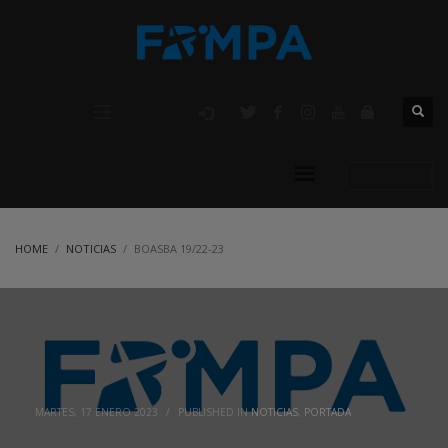
AFILIACIÓN
HOME
NOTICIAS
BOASBA 19/22-23
MARTES, 17 ENERO 2023
/
PUBLISHED IN
NOTICIAS
,
PORTADA