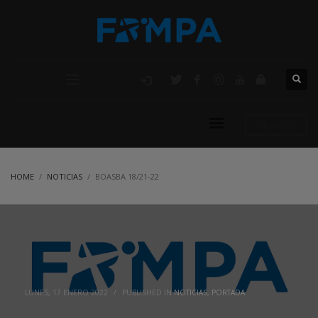
AFILIACIÓN
HOME
NOTICIAS
BOASBA 18/21-22
LUNES, 17 ENERO 2022
/
PUBLISHED IN
NOTICIAS
,
PORTADA