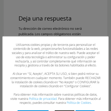
Deja una respuesta
Tu dirección de correo electrónico no será
publicada.
Los campos obligatorios están
marcados con
*
Utilizamos cookies propias y de terceros para personalizar el
Comentario
*
contenido de la web, proporcionarles funcionalidades a las redes
sociales y para analizar el tráfico de nuestra web. Puede aceptar el
uso de esta tecnología o administrar su configuración y poder
rechazarla, y así controlar completamente qué información se
recopila y gestiona a través de los botones habilitados al efecto.
Al clicar en "Sí, Acepto", ACEPTA SU USO, si bien podrá retirar su
consentimiento en cualquier momento. También puede RECHAZAR
la instalación de cookies clicando en “No Acepto" o CONFIGURAR la
instalación de cookies clicando en “Configurar Cookies”.
Para obtener más información sobre nuestras políticas de datos,
visite nuestra
Política de privacidad
. Para obtener más información al
Nombre
*
respecto, puedes consultar nuestra
Política de Cookies
.