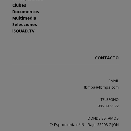
Clubes
Documentos
Multimedia
Selecciones
iSQUAD.TV
CONTACTO
EMAIL
fbmpa@fbmpa.com
TELEFONO
985 39 51 72
DONDE ESTAMOS
C/ Espronceda nº19 – Bajo. 33208 GIJÓN