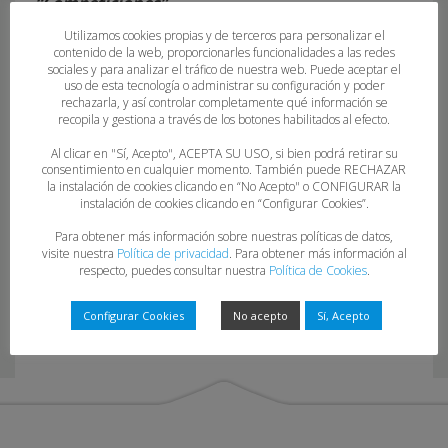
“Competiciones”.
Utilizamos cookies propias y de terceros para personalizar el
contenido de la web, proporcionarles funcionalidades a las redes
sociales y para analizar el tráfico de nuestra web. Puede aceptar el
uso de esta tecnología o administrar su configuración y poder
rechazarla, y así controlar completamente qué información se
recopila y gestiona a través de los botones habilitados al efecto.
Al clicar en "Sí, Acepto", ACEPTA SU USO, si bien podrá retirar su
consentimiento en cualquier momento. También puede RECHAZAR
la instalación de cookies clicando en “No Acepto" o CONFIGURAR la
17-22-23
instalación de cookies clicando en “Configurar Cookies”.
Para obtener más información sobre nuestras políticas de datos,
visite nuestra
Política de privacidad
. Para obtener más información al
respecto, puedes consultar nuestra
Política de Cookies
.
Configurar Cookies
No acepto
Sí, Acepto