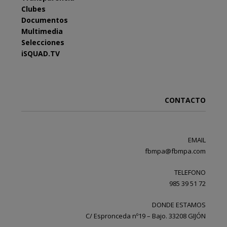
Clubes
Documentos
Multimedia
Selecciones
iSQUAD.TV
CONTACTO
EMAIL
fbmpa@fbmpa.com
TELEFONO
985 39 51 72
DONDE ESTAMOS
C/ Espronceda nº19 – Bajo. 33208 GIJÓN