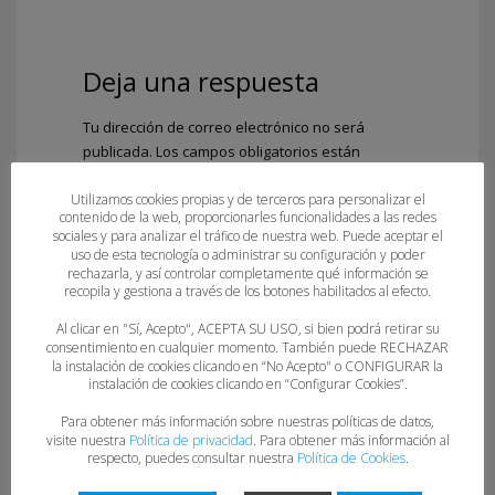
Deja una respuesta
Tu dirección de correo electrónico no será
publicada.
Los campos obligatorios están
marcados con
*
Utilizamos cookies propias y de terceros para personalizar el
Comentario
*
contenido de la web, proporcionarles funcionalidades a las redes
sociales y para analizar el tráfico de nuestra web. Puede aceptar el
uso de esta tecnología o administrar su configuración y poder
rechazarla, y así controlar completamente qué información se
recopila y gestiona a través de los botones habilitados al efecto.
Al clicar en "Sí, Acepto", ACEPTA SU USO, si bien podrá retirar su
consentimiento en cualquier momento. También puede RECHAZAR
la instalación de cookies clicando en “No Acepto" o CONFIGURAR la
instalación de cookies clicando en “Configurar Cookies”.
Para obtener más información sobre nuestras políticas de datos,
visite nuestra
Política de privacidad
. Para obtener más información al
Nombre
*
respecto, puedes consultar nuestra
Política de Cookies
.